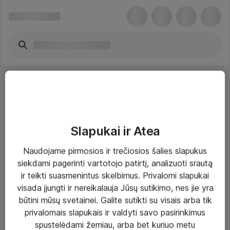
Slapukai ir Atea
Sprendimai ir paslaugos
Naudojame pirmosios ir trečiosios šalies slapukus
siekdami pagerinti vartotojo patirtį, analizuoti srautą
Paslaugos
ir teikti suasmenintus skelbimus. Privalomi slapukai
Sprendimai
visada įjungti ir nereikalauja Jūsų sutikimo, nes jie yra
būtini mūsų svetainei. Galite sutikti su visais arba tik
Įgyvendinti projektai
privalomais slapukais ir valdyti savo pasirinkimus
Atea ekspertų patarimai verslui
spustelėdami žemiau, arba bet kuriuo metu