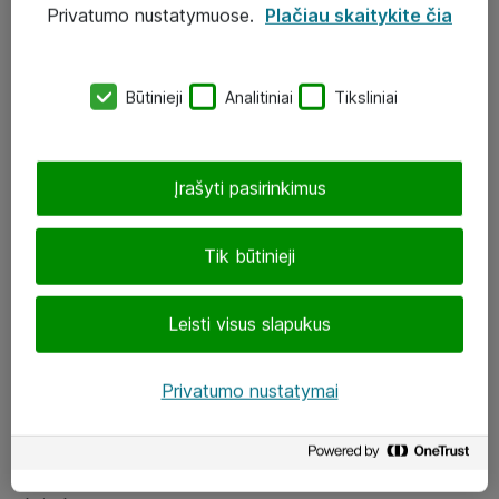
Privatumo nustatymuose.
Plačiau skaitykite čia
UAB „ATEA“
eShop@atea.lt
Būtinieji
Analitiniai
Tiksliniai
J. Rutkausko g. 6, Vilnius
Atea kontaktai
Įrašyti pasirinkimus
Aplankykite mus
Tik būtinieji
LinkedIn
Leisti visus slapukus
Facebook
Renginiai
Privatumo nustatymai
Apie Atea