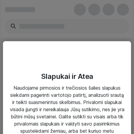
Slapukai ir Atea
Sprendimai ir paslaugos
Naudojame pirmosios ir trečiosios šalies slapukus
siekdami pagerinti vartotojo patirtį, analizuoti srautą
Paslaugos
ir teikti suasmenintus skelbimus. Privalomi slapukai
Sprendimai
visada įjungti ir nereikalauja Jūsų sutikimo, nes jie yra
būtini mūsų svetainei. Galite sutikti su visais arba tik
Įgyvendinti projektai
privalomais slapukais ir valdyti savo pasirinkimus
Atea ekspertų patarimai verslui
spustelėdami žemiau, arba bet kuriuo metu