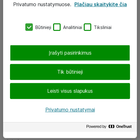
Privatumo nustatymuose.
Plačiau skaitykite čia
UAB „ATEA“
eShop@atea.lt
Būtinieji
Analitiniai
Tiksliniai
J. Rutkausko g. 6, Vilnius
Atea kontaktai
Įrašyti pasirinkimus
Aplankykite mus
Tik būtinieji
LinkedIn
Leisti visus slapukus
Facebook
Renginiai
Privatumo nustatymai
Apie Atea