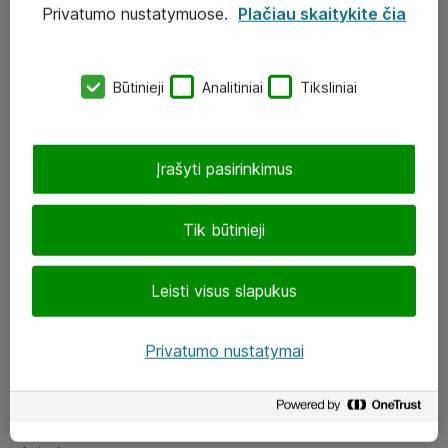
Privatumo nustatymuose.
Plačiau skaitykite čia
UAB „ATEA“
eShop@atea.lt
Būtinieji
Analitiniai
Tiksliniai
J. Rutkausko g. 6, Vilnius
Atea kontaktai
Įrašyti pasirinkimus
Aplankykite mus
Tik būtinieji
LinkedIn
Leisti visus slapukus
Facebook
Renginiai
Privatumo nustatymai
Apie Atea