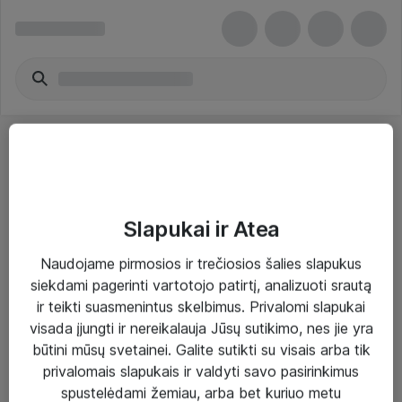
Slapukai ir Atea
Sprendimai ir paslaugos
Naudojame pirmosios ir trečiosios šalies slapukus
siekdami pagerinti vartotojo patirtį, analizuoti srautą
Paslaugos
ir teikti suasmenintus skelbimus. Privalomi slapukai
Sprendimai
visada įjungti ir nereikalauja Jūsų sutikimo, nes jie yra
būtini mūsų svetainei. Galite sutikti su visais arba tik
Įgyvendinti projektai
privalomais slapukais ir valdyti savo pasirinkimus
Atea ekspertų patarimai verslui
spustelėdami žemiau, arba bet kuriuo metu