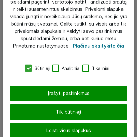
siekdami pagerinti vartotojo patirtį, analizuoti srautą
ir teikti suasmenintus skelbimus. Privalomi slapukai
visada įjungti ir nereikalauja Jūsų sutikimo, nes jie yra
būtini mūsų svetainei. Galite sutikti su visais arba tik
Sprendimai ir paslaugos
privalomais slapukais ir valdyti savo pasirinkimus
spustelėdami žemiau, arba bet kuriuo metu
Paslaugos
Privatumo nustatymuose.
Plačiau skaitykite čia
Sprendimai
Įgyvendinti projektai
Būtinieji
Analitiniai
Tiksliniai
Atea ekspertų patarimai verslui
Įrašyti pasirinkimus
UAB „ATEA“
eShop@atea.lt
Tik būtinieji
J. Rutkausko g. 6, Vilnius
Leisti visus slapukus
Atea kontaktai