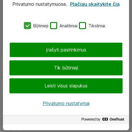
Privatumo nustatymuose.
Plačiau skaitykite čia
UAB „ATEA“
eShop@atea.lt
Būtinieji
Analitiniai
Tiksliniai
J. Rutkausko g. 6, Vilnius
Atea kontaktai
Įrašyti pasirinkimus
Aplankykite mus
Tik būtinieji
LinkedIn
Leisti visus slapukus
Facebook
Renginiai
Privatumo nustatymai
Apie Atea