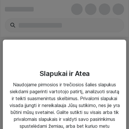
Slapukai ir Atea
Sprendimai ir paslaugos
Naudojame pirmosios ir trečiosios šalies slapukus
siekdami pagerinti vartotojo patirtį, analizuoti srautą
Paslaugos
ir teikti suasmenintus skelbimus. Privalomi slapukai
Sprendimai
visada įjungti ir nereikalauja Jūsų sutikimo, nes jie yra
būtini mūsų svetainei. Galite sutikti su visais arba tik
Įgyvendinti projektai
privalomais slapukais ir valdyti savo pasirinkimus
Atea ekspertų patarimai verslui
spustelėdami žemiau, arba bet kuriuo metu