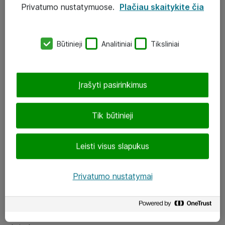
Privatumo nustatymuose.
Plačiau skaitykite čia
UAB „ATEA“
eShop@atea.lt
Būtinieji
Analitiniai
Tiksliniai
J. Rutkausko g. 6, Vilnius
Atea kontaktai
Įrašyti pasirinkimus
Aplankykite mus
Tik būtinieji
LinkedIn
Leisti visus slapukus
Facebook
Renginiai
Privatumo nustatymai
Apie Atea