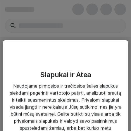
Slapukai ir Atea
Sprendimai ir paslaugos
Naudojame pirmosios ir trečiosios šalies slapukus
siekdami pagerinti vartotojo patirtį, analizuoti srautą
Paslaugos
ir teikti suasmenintus skelbimus. Privalomi slapukai
Sprendimai
visada įjungti ir nereikalauja Jūsų sutikimo, nes jie yra
būtini mūsų svetainei. Galite sutikti su visais arba tik
Įgyvendinti projektai
privalomais slapukais ir valdyti savo pasirinkimus
Atea ekspertų patarimai verslui
spustelėdami žemiau, arba bet kuriuo metu