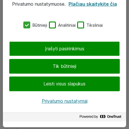
Privatumo nustatymuose.
Plačiau skaitykite čia
UAB „ATEA“
eShop@atea.lt
Būtinieji
Analitiniai
Tiksliniai
J. Rutkausko g. 6, Vilnius
Atea kontaktai
Įrašyti pasirinkimus
Aplankykite mus
Tik būtinieji
LinkedIn
Leisti visus slapukus
Facebook
Renginiai
Privatumo nustatymai
Apie Atea