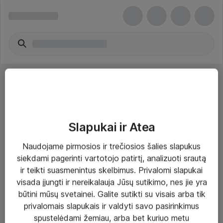
Slapukai ir Atea
Sprendimai ir paslaugos
Naudojame pirmosios ir trečiosios šalies slapukus
siekdami pagerinti vartotojo patirtį, analizuoti srautą
Paslaugos
ir teikti suasmenintus skelbimus. Privalomi slapukai
Sprendimai
visada įjungti ir nereikalauja Jūsų sutikimo, nes jie yra
būtini mūsų svetainei. Galite sutikti su visais arba tik
Įgyvendinti projektai
privalomais slapukais ir valdyti savo pasirinkimus
Atea ekspertų patarimai verslui
spustelėdami žemiau, arba bet kuriuo metu