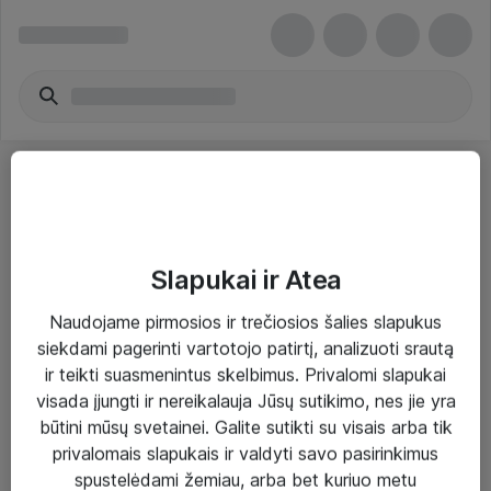
Slapukai ir Atea
Sprendimai ir paslaugos
Naudojame pirmosios ir trečiosios šalies slapukus
siekdami pagerinti vartotojo patirtį, analizuoti srautą
Paslaugos
ir teikti suasmenintus skelbimus. Privalomi slapukai
Sprendimai
visada įjungti ir nereikalauja Jūsų sutikimo, nes jie yra
būtini mūsų svetainei. Galite sutikti su visais arba tik
Įgyvendinti projektai
privalomais slapukais ir valdyti savo pasirinkimus
Atea ekspertų patarimai verslui
spustelėdami žemiau, arba bet kuriuo metu