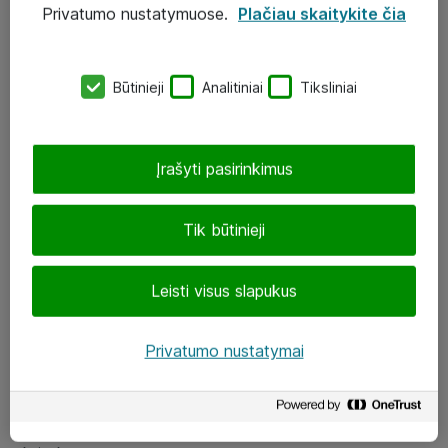
Privatumo nustatymuose.
Plačiau skaitykite čia
UAB „ATEA“
eShop@atea.lt
Būtinieji
Analitiniai
Tiksliniai
J. Rutkausko g. 6, Vilnius
Atea kontaktai
Įrašyti pasirinkimus
Aplankykite mus
Tik būtinieji
LinkedIn
Leisti visus slapukus
Facebook
Renginiai
Privatumo nustatymai
Apie Atea