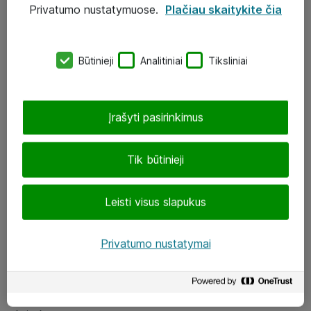
Privatumo nustatymuose.
Plačiau skaitykite čia
UAB „ATEA“
eShop@atea.lt
Būtinieji
Analitiniai
Tiksliniai
J. Rutkausko g. 6, Vilnius
Atea kontaktai
Įrašyti pasirinkimus
Aplankykite mus
Tik būtinieji
LinkedIn
Leisti visus slapukus
Facebook
Renginiai
Privatumo nustatymai
Apie Atea