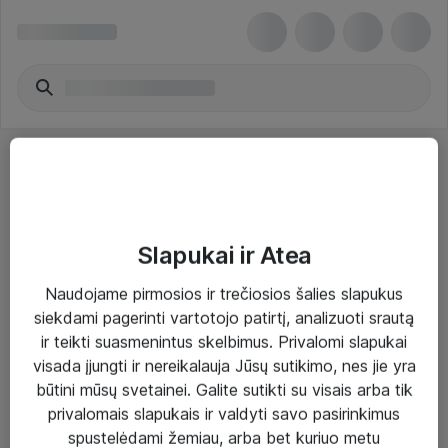
Slapukai ir Atea
Sprendimai ir paslaugos
Naudojame pirmosios ir trečiosios šalies slapukus
siekdami pagerinti vartotojo patirtį, analizuoti srautą
Paslaugos
ir teikti suasmenintus skelbimus. Privalomi slapukai
Sprendimai
visada įjungti ir nereikalauja Jūsų sutikimo, nes jie yra
būtini mūsų svetainei. Galite sutikti su visais arba tik
Įgyvendinti projektai
privalomais slapukais ir valdyti savo pasirinkimus
Atea ekspertų patarimai verslui
spustelėdami žemiau, arba bet kuriuo metu