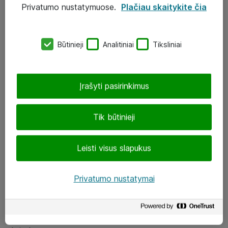
Privatumo nustatymuose.
Plačiau skaitykite čia
UAB „ATEA“
eShop@atea.lt
Būtinieji
Analitiniai
Tiksliniai
J. Rutkausko g. 6, Vilnius
Atea kontaktai
Įrašyti pasirinkimus
Aplankykite mus
Tik būtinieji
LinkedIn
Leisti visus slapukus
Facebook
Renginiai
Privatumo nustatymai
Apie Atea