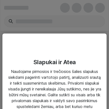
Slapukai ir Atea
Sprendimai ir paslaugos
Naudojame pirmosios ir trečiosios šalies slapukus
siekdami pagerinti vartotojo patirtį, analizuoti srautą
Paslaugos
ir teikti suasmenintus skelbimus. Privalomi slapukai
Sprendimai
visada įjungti ir nereikalauja Jūsų sutikimo, nes jie yra
būtini mūsų svetainei. Galite sutikti su visais arba tik
Įgyvendinti projektai
privalomais slapukais ir valdyti savo pasirinkimus
Atea ekspertų patarimai verslui
spustelėdami žemiau, arba bet kuriuo metu