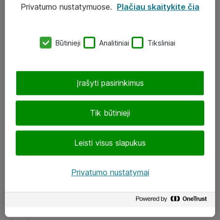
Privatumo nustatymuose.
Plačiau skaitykite čia
UAB „ATEA“
eShop@atea.lt
Būtinieji
Analitiniai
Tiksliniai
J. Rutkausko g. 6, Vilnius
Atea kontaktai
Įrašyti pasirinkimus
Aplankykite mus
Tik būtinieji
LinkedIn
Leisti visus slapukus
Facebook
Renginiai
Privatumo nustatymai
Apie Atea