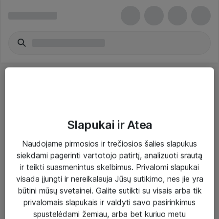
Slapukai ir Atea
Sprendimai ir paslaugos
Naudojame pirmosios ir trečiosios šalies slapukus
siekdami pagerinti vartotojo patirtį, analizuoti srautą
Paslaugos
ir teikti suasmenintus skelbimus. Privalomi slapukai
Sprendimai
visada įjungti ir nereikalauja Jūsų sutikimo, nes jie yra
būtini mūsų svetainei. Galite sutikti su visais arba tik
Įgyvendinti projektai
privalomais slapukais ir valdyti savo pasirinkimus
Atea ekspertų patarimai verslui
spustelėdami žemiau, arba bet kuriuo metu