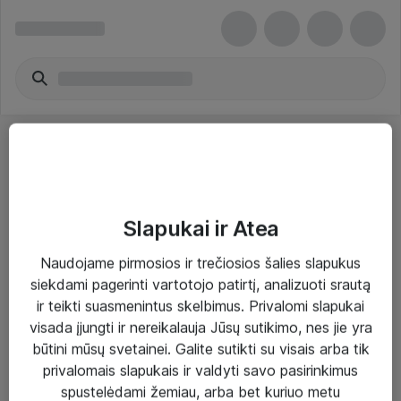
Slapukai ir Atea
Sprendimai ir paslaugos
Naudojame pirmosios ir trečiosios šalies slapukus
siekdami pagerinti vartotojo patirtį, analizuoti srautą
Paslaugos
ir teikti suasmenintus skelbimus. Privalomi slapukai
Sprendimai
visada įjungti ir nereikalauja Jūsų sutikimo, nes jie yra
būtini mūsų svetainei. Galite sutikti su visais arba tik
Įgyvendinti projektai
privalomais slapukais ir valdyti savo pasirinkimus
Atea ekspertų patarimai verslui
spustelėdami žemiau, arba bet kuriuo metu