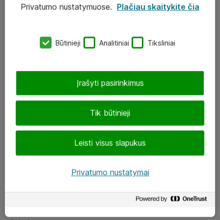
Privatumo nustatymuose.
Plačiau skaitykite čia
UAB „ATEA“
eShop@atea.lt
Būtinieji
Analitiniai
Tiksliniai
J. Rutkausko g. 6, Vilnius
Atea kontaktai
Įrašyti pasirinkimus
Aplankykite mus
Tik būtinieji
LinkedIn
Leisti visus slapukus
Facebook
Renginiai
Privatumo nustatymai
Apie Atea