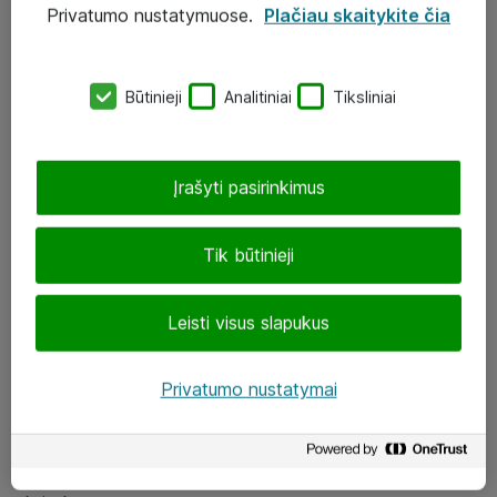
Privatumo nustatymuose.
Plačiau skaitykite čia
UAB „ATEA“
eShop@atea.lt
Būtinieji
Analitiniai
Tiksliniai
J. Rutkausko g. 6, Vilnius
Atea kontaktai
Įrašyti pasirinkimus
Aplankykite mus
Tik būtinieji
LinkedIn
Leisti visus slapukus
Facebook
Renginiai
Privatumo nustatymai
Apie Atea