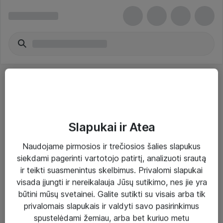
Slapukai ir Atea
Sprendimai ir paslaugos
Naudojame pirmosios ir trečiosios šalies slapukus
siekdami pagerinti vartotojo patirtį, analizuoti srautą
Paslaugos
ir teikti suasmenintus skelbimus. Privalomi slapukai
Sprendimai
visada įjungti ir nereikalauja Jūsų sutikimo, nes jie yra
būtini mūsų svetainei. Galite sutikti su visais arba tik
Įgyvendinti projektai
privalomais slapukais ir valdyti savo pasirinkimus
Atea ekspertų patarimai verslui
spustelėdami žemiau, arba bet kuriuo metu