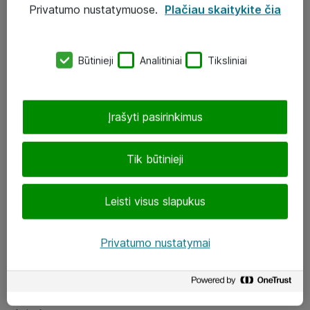
Privatumo nustatymuose.
Plačiau skaitykite čia
UAB „ATEA“
eShop@atea.lt
Būtinieji
Analitiniai
Tiksliniai
J. Rutkausko g. 6, Vilnius
Atea kontaktai
Įrašyti pasirinkimus
Aplankykite mus
Tik būtinieji
LinkedIn
Leisti visus slapukus
Facebook
Renginiai
Privatumo nustatymai
Apie Atea