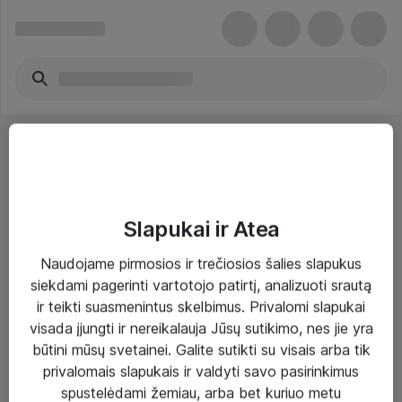
Slapukai ir Atea
Sprendimai ir paslaugos
Naudojame pirmosios ir trečiosios šalies slapukus
siekdami pagerinti vartotojo patirtį, analizuoti srautą
Paslaugos
ir teikti suasmenintus skelbimus. Privalomi slapukai
Sprendimai
visada įjungti ir nereikalauja Jūsų sutikimo, nes jie yra
būtini mūsų svetainei. Galite sutikti su visais arba tik
Įgyvendinti projektai
privalomais slapukais ir valdyti savo pasirinkimus
Atea ekspertų patarimai verslui
spustelėdami žemiau, arba bet kuriuo metu