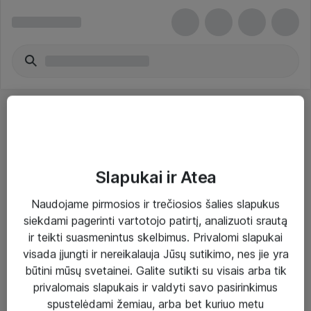
Slapukai ir Atea
Sprendimai ir paslaugos
Naudojame pirmosios ir trečiosios šalies slapukus
siekdami pagerinti vartotojo patirtį, analizuoti srautą
Paslaugos
ir teikti suasmenintus skelbimus. Privalomi slapukai
Sprendimai
visada įjungti ir nereikalauja Jūsų sutikimo, nes jie yra
būtini mūsų svetainei. Galite sutikti su visais arba tik
Įgyvendinti projektai
privalomais slapukais ir valdyti savo pasirinkimus
Atea ekspertų patarimai verslui
spustelėdami žemiau, arba bet kuriuo metu