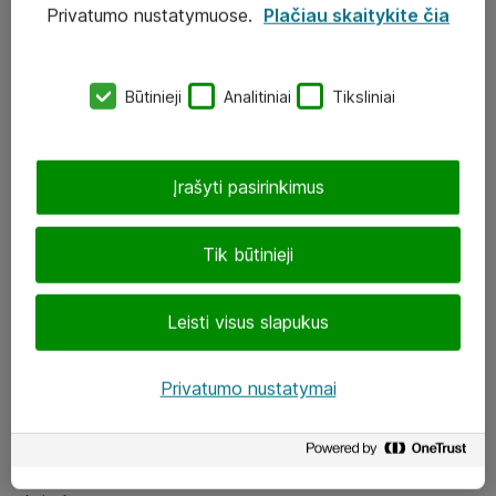
Privatumo nustatymuose.
Plačiau skaitykite čia
UAB „ATEA“
eShop@atea.lt
Būtinieji
Analitiniai
Tiksliniai
J. Rutkausko g. 6, Vilnius
Atea kontaktai
Įrašyti pasirinkimus
Aplankykite mus
Tik būtinieji
LinkedIn
Leisti visus slapukus
Facebook
Renginiai
Privatumo nustatymai
Apie Atea