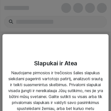
Slapukai ir Atea
Sprendimai ir paslaugos
Naudojame pirmosios ir trečiosios šalies slapukus
siekdami pagerinti vartotojo patirtį, analizuoti srautą
Paslaugos
ir teikti suasmenintus skelbimus. Privalomi slapukai
Sprendimai
visada įjungti ir nereikalauja Jūsų sutikimo, nes jie yra
būtini mūsų svetainei. Galite sutikti su visais arba tik
Įgyvendinti projektai
privalomais slapukais ir valdyti savo pasirinkimus
Atea ekspertų patarimai verslui
spustelėdami žemiau, arba bet kuriuo metu