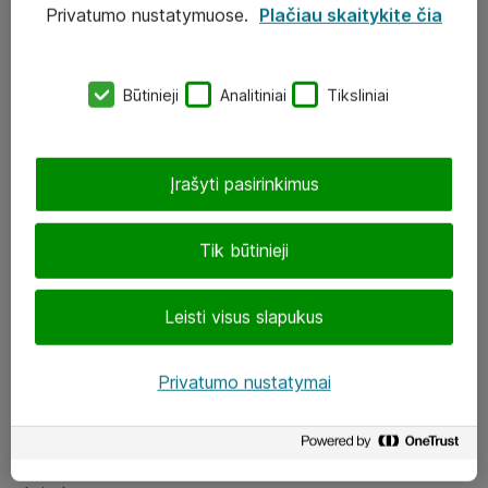
Privatumo nustatymuose.
Plačiau skaitykite čia
UAB „ATEA“
eShop@atea.lt
Būtinieji
Analitiniai
Tiksliniai
J. Rutkausko g. 6, Vilnius
Atea kontaktai
Įrašyti pasirinkimus
Aplankykite mus
Tik būtinieji
LinkedIn
Leisti visus slapukus
Facebook
Renginiai
Privatumo nustatymai
Apie Atea