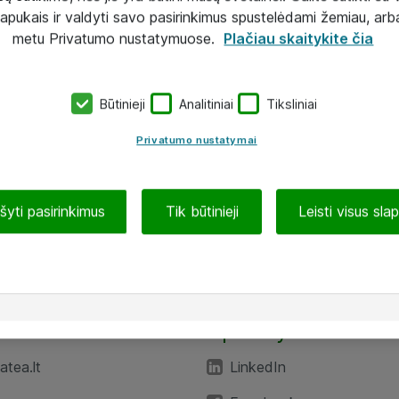
lapukais ir valdyti savo pasirinkimus spustelėdami žemiau, arb
metu Privatumo nustatymuose.
Plačiau skaitykite čia
Būtinieji
Analitiniai
Tiksliniai
Privatumo nustatymai
ašyti pasirinkimus
Tik būtinieji
Leisti visus sla
TEA“
Aplankykite mus
tea.lt
LinkedIn