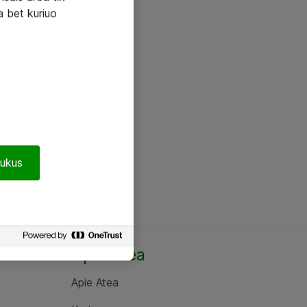
a bet kuriuo
pukus
Apie Atea
Apie Atea