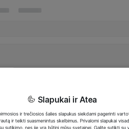
Slapukai ir Atea
mosios ir trečiosios šalies slapukus siekdami pagerinti vartot
rautą ir teikti suasmenintus skelbimus. Privalomi slapukai visada
ų sutikimo, nes jie yra būtini mūsų svetainei. Galite sutikti su 