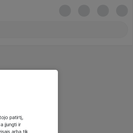
ojo patirtį,
 įjungti ir
visais arba tik