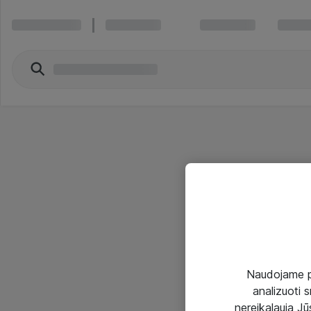
Naudojame pir
analizuoti s
nereikalauja Jūs