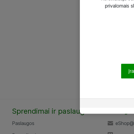
privalomais s
Įr
Sprendimai ir paslaugos
UAB „A
Paslaugos
eShop@a