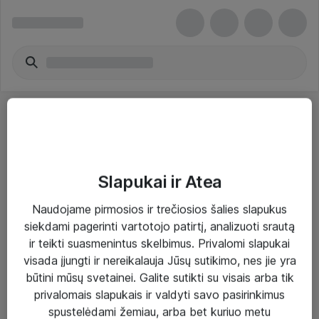
Slapukai ir Atea
Sprendimai ir paslaugos
Naudojame pirmosios ir trečiosios šalies slapukus
siekdami pagerinti vartotojo patirtį, analizuoti srautą
Paslaugos
ir teikti suasmenintus skelbimus. Privalomi slapukai
Sprendimai
visada įjungti ir nereikalauja Jūsų sutikimo, nes jie yra
būtini mūsų svetainei. Galite sutikti su visais arba tik
Įgyvendinti projektai
privalomais slapukais ir valdyti savo pasirinkimus
Atea ekspertų patarimai verslui
spustelėdami žemiau, arba bet kuriuo metu