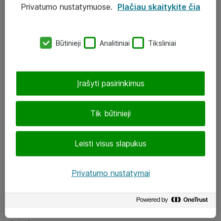
Privatumo nustatymuose.
Plačiau skaitykite čia
UAB „ATEA“
eShop@atea.lt
Būtinieji
Analitiniai
Tiksliniai
J. Rutkausko g. 6, Vilnius
Atea kontaktai
Įrašyti pasirinkimus
Aplankykite mus
Tik būtinieji
LinkedIn
Leisti visus slapukus
Facebook
Renginiai
Privatumo nustatymai
Apie Atea