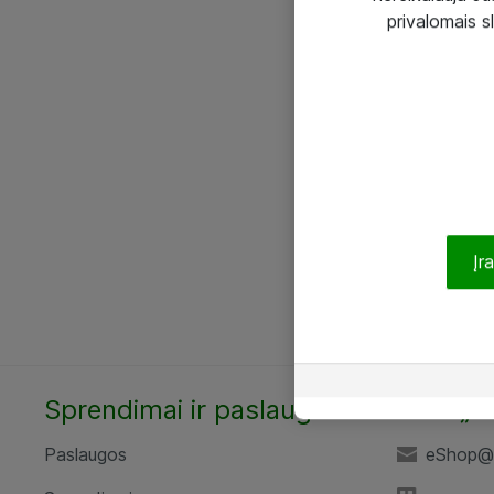
privalomais s
Įr
Sprendimai ir paslaugos
UAB „A
Paslaugos
eShop@a