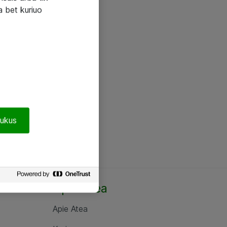
a bet kuriuo
pukus
Apie Atea
Apie Atea