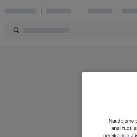
Naudojame pir
analizuoti s
nereikalauja Jūs