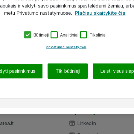
lapukais ir valdyti savo pasirinkimus spustelėdami žemiau, arb
metu Privatumo nustatymuose.
Plačiau skaitykite čia
Būtinieji
Analitiniai
Tiksliniai
Privatumo nustatymai
ašyti pasirinkimus
Tik būtinieji
Leisti visus sla
TEA“
Aplankykite mus
tea.lt
LinkedIn