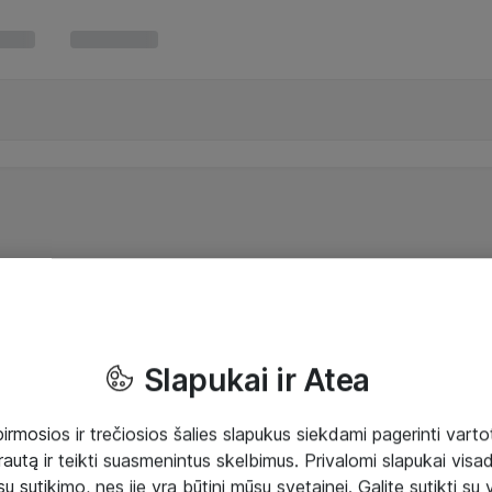
Slapukai ir Atea
mosios ir trečiosios šalies slapukus siekdami pagerinti vartot
rautą ir teikti suasmenintus skelbimus. Privalomi slapukai visada
ų sutikimo, nes jie yra būtini mūsų svetainei. Galite sutikti su 