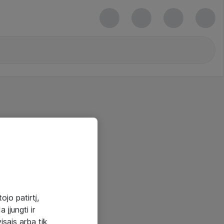
ojo patirtį,
 įjungti ir
visais arba tik