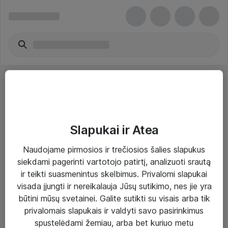
Slapukai ir Atea
Sprendimai ir paslaugos
Naudojame pirmosios ir trečiosios šalies slapukus
siekdami pagerinti vartotojo patirtį, analizuoti srautą
Paslaugos
ir teikti suasmenintus skelbimus. Privalomi slapukai
Sprendimai
visada įjungti ir nereikalauja Jūsų sutikimo, nes jie yra
būtini mūsų svetainei. Galite sutikti su visais arba tik
Įgyvendinti projektai
privalomais slapukais ir valdyti savo pasirinkimus
Atea ekspertų patarimai verslui
spustelėdami žemiau, arba bet kuriuo metu