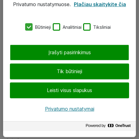
Privatumo nustatymuose.
Plačiau skaitykite čia
UAB „ATEA“
eShop@atea.lt
Būtinieji
Analitiniai
Tiksliniai
J. Rutkausko g. 6, Vilnius
Atea kontaktai
Įrašyti pasirinkimus
Aplankykite mus
Tik būtinieji
LinkedIn
Leisti visus slapukus
Facebook
Renginiai
Privatumo nustatymai
Apie Atea