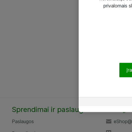
privalomais s
Įr
Sprendimai ir paslaugos
UAB „A
Paslaugos
eShop@a