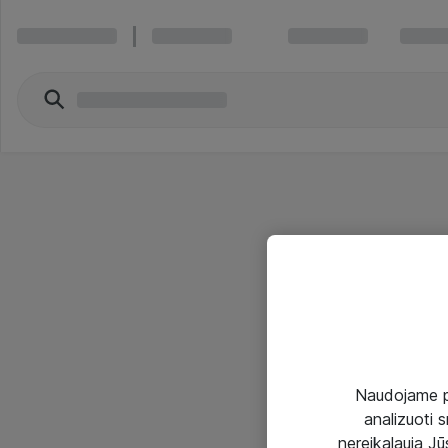
Naudojame pir
analizuoti s
nereikalauja Jūs