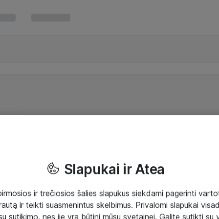
Slapukai ir Atea
mosios ir trečiosios šalies slapukus siekdami pagerinti vartot
rautą ir teikti suasmenintus skelbimus. Privalomi slapukai visada
ų sutikimo, nes jie yra būtini mūsų svetainei. Galite sutikti su 