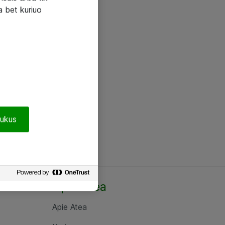
a bet kuriuo
pukus
Apie Atea
Apie Atea