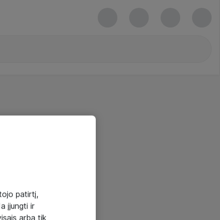
ojo patirtį,
 įjungti ir
visais arba tik