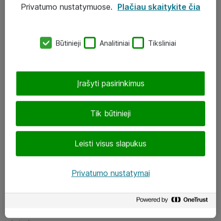
Privatumo nustatymuose.
Plačiau skaitykite čia
UAB „ATEA“
eShop@atea.lt
Būtinieji
Analitiniai
Tiksliniai
J. Rutkausko g. 6, Vilnius
Atea kontaktai
Įrašyti pasirinkimus
Aplankykite mus
Tik būtinieji
LinkedIn
Leisti visus slapukus
Facebook
Renginiai
Privatumo nustatymai
Apie Atea