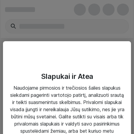
Slapukai ir Atea
Sprendimai ir paslaugos
Naudojame pirmosios ir trečiosios šalies slapukus
siekdami pagerinti vartotojo patirtį, analizuoti srautą
Paslaugos
ir teikti suasmenintus skelbimus. Privalomi slapukai
Sprendimai
visada įjungti ir nereikalauja Jūsų sutikimo, nes jie yra
būtini mūsų svetainei. Galite sutikti su visais arba tik
Įgyvendinti projektai
privalomais slapukais ir valdyti savo pasirinkimus
Atea ekspertų patarimai verslui
spustelėdami žemiau, arba bet kuriuo metu