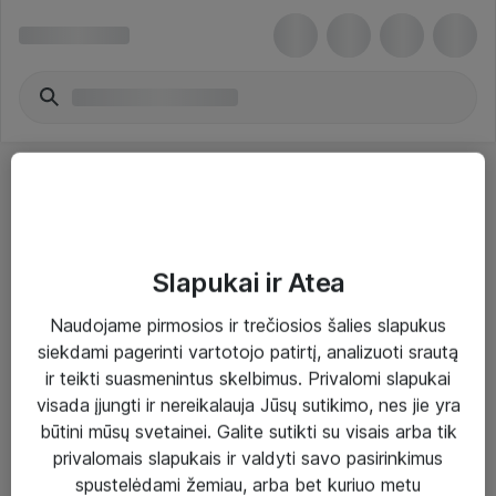
Slapukai ir Atea
Sprendimai ir paslaugos
Naudojame pirmosios ir trečiosios šalies slapukus
siekdami pagerinti vartotojo patirtį, analizuoti srautą
Paslaugos
ir teikti suasmenintus skelbimus. Privalomi slapukai
Sprendimai
visada įjungti ir nereikalauja Jūsų sutikimo, nes jie yra
būtini mūsų svetainei. Galite sutikti su visais arba tik
Įgyvendinti projektai
privalomais slapukais ir valdyti savo pasirinkimus
Atea ekspertų patarimai verslui
spustelėdami žemiau, arba bet kuriuo metu