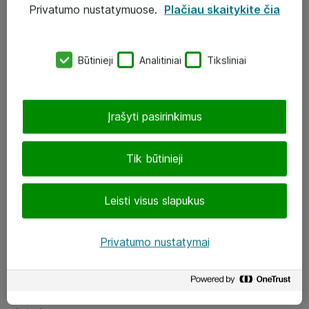
Privatumo nustatymuose.
Plačiau skaitykite čia
UAB „ATEA“
eShop@atea.lt
Būtinieji
Analitiniai
Tiksliniai
J. Rutkausko g. 6, Vilnius
Atea kontaktai
Įrašyti pasirinkimus
Aplankykite mus
Tik būtinieji
LinkedIn
Leisti visus slapukus
Facebook
Renginiai
Privatumo nustatymai
Apie Atea