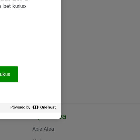
a bet kuriuo
pukus
Apie Atea
Apie Atea