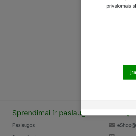
privalomais s
Įr
Sprendimai ir paslaugos
UAB „A
Paslaugos
eShop@a