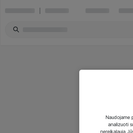
Naudojame pir
analizuoti s
nereikalauja Jūs