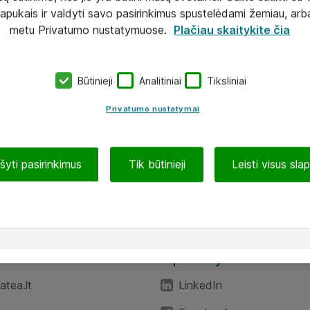
lapukais ir valdyti savo pasirinkimus spustelėdami žemiau, arb
metu Privatumo nustatymuose.
Plačiau skaitykite čia
Būtinieji
Analitiniai
Tiksliniai
Privatumo nustatymai
ašyti pasirinkimus
Tik būtinieji
Leisti visus sla
TEA“
Aplankykite mus
tea.lt
LinkedIn