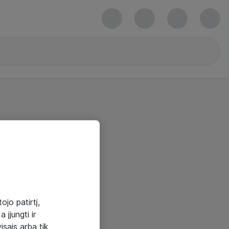
ojo patirtį,
 įjungti ir
visais arba tik