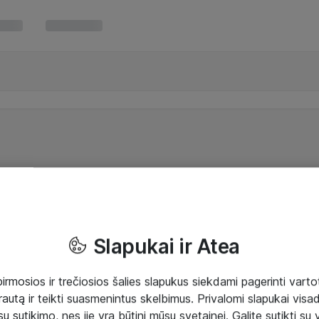
Slapukai ir Atea
mosios ir trečiosios šalies slapukus siekdami pagerinti vartot
rautą ir teikti suasmenintus skelbimus. Privalomi slapukai visada
ų sutikimo, nes jie yra būtini mūsų svetainei. Galite sutikti su 