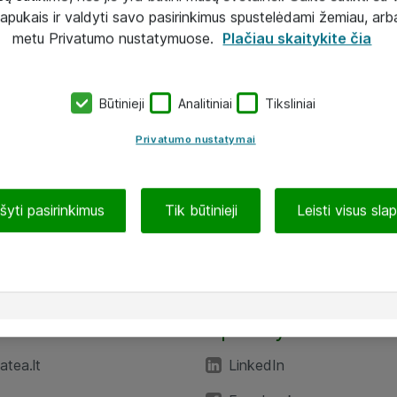
lapukais ir valdyti savo pasirinkimus spustelėdami žemiau, arb
metu Privatumo nustatymuose.
Plačiau skaitykite čia
Būtinieji
Analitiniai
Tiksliniai
Privatumo nustatymai
ašyti pasirinkimus
Tik būtinieji
Leisti visus sla
TEA“
Aplankykite mus
tea.lt
LinkedIn