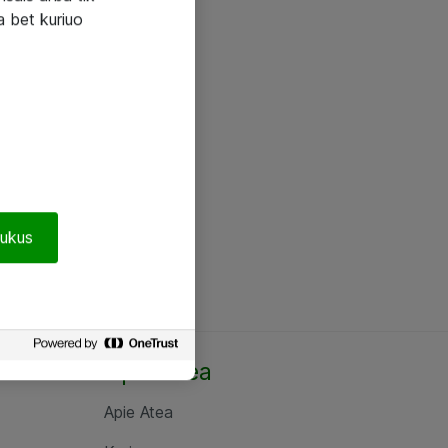
a bet kuriuo
pukus
Apie Atea
Apie Atea