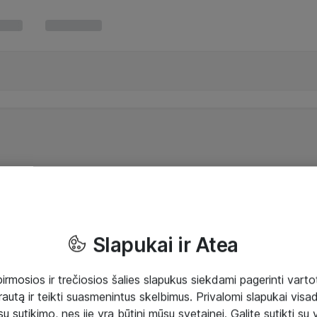
Slapukai ir Atea
mosios ir trečiosios šalies slapukus siekdami pagerinti vartot
rautą ir teikti suasmenintus skelbimus. Privalomi slapukai visada
ų sutikimo, nes jie yra būtini mūsų svetainei. Galite sutikti su 