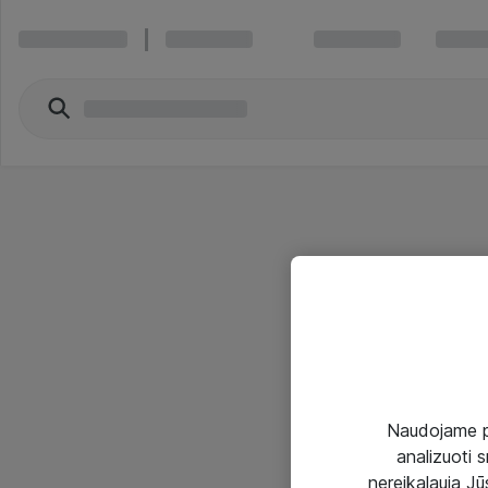
Naudojame pir
analizuoti s
nereikalauja Jūs