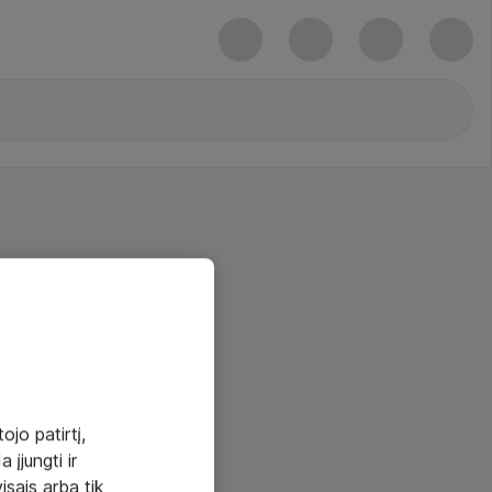
ojo patirtį,
 įjungti ir
visais arba tik