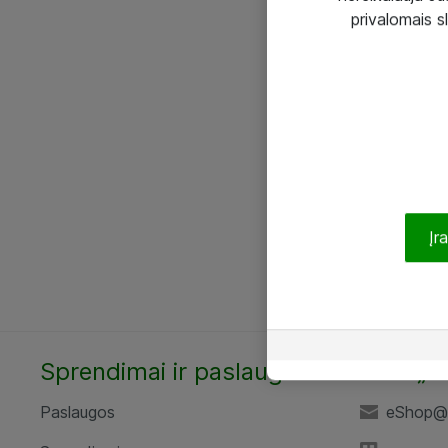
privalomais s
Įr
Sprendimai ir paslaugos
UAB „A
Paslaugos
eShop@a