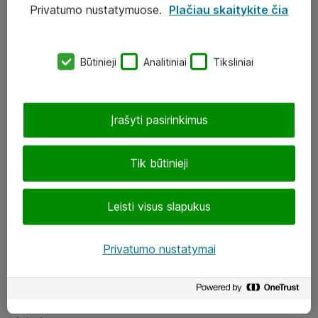
Privatumo nustatymuose.
Plačiau skaitykite čia
UAB „ATEA“
eShop@atea.lt
Būtinieji
Analitiniai
Tiksliniai
J. Rutkausko g. 6, Vilnius
Atea kontaktai
Įrašyti pasirinkimus
Aplankykite mus
Tik būtinieji
LinkedIn
Leisti visus slapukus
Facebook
Renginiai
Privatumo nustatymai
Apie Atea