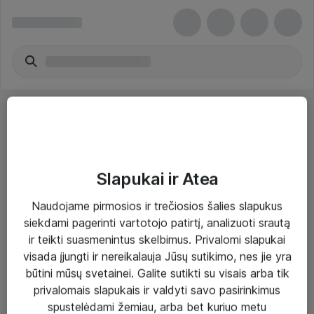
Slapukai ir Atea
Sprendimai ir paslaugos
Naudojame pirmosios ir trečiosios šalies slapukus
siekdami pagerinti vartotojo patirtį, analizuoti srautą
Paslaugos
ir teikti suasmenintus skelbimus. Privalomi slapukai
Sprendimai
visada įjungti ir nereikalauja Jūsų sutikimo, nes jie yra
būtini mūsų svetainei. Galite sutikti su visais arba tik
Įgyvendinti projektai
privalomais slapukais ir valdyti savo pasirinkimus
Atea ekspertų patarimai verslui
spustelėdami žemiau, arba bet kuriuo metu