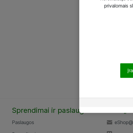
privalomais s
Įr
Sprendimai ir paslaugos
UAB „A
Paslaugos
eShop@a