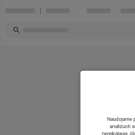
Naudojame pir
analizuoti s
nereikalauja Jūs