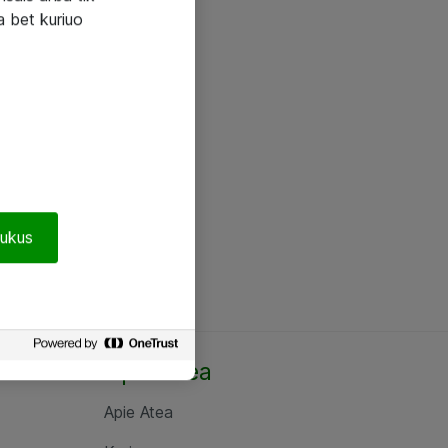
a bet kuriuo
pukus
Apie Atea
Apie Atea