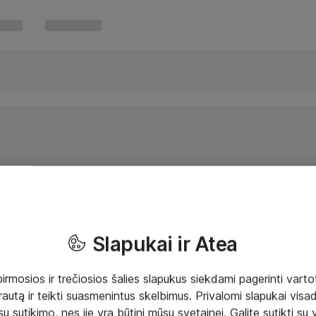
Slapukai ir Atea
mosios ir trečiosios šalies slapukus siekdami pagerinti vartot
rautą ir teikti suasmenintus skelbimus. Privalomi slapukai visada
ų sutikimo, nes jie yra būtini mūsų svetainei. Galite sutikti su 