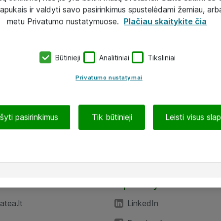
lapukais ir valdyti savo pasirinkimus spustelėdami žemiau, arb
metu Privatumo nustatymuose.
Plačiau skaitykite čia
Būtinieji
Analitiniai
Tiksliniai
Privatumo nustatymai
ašyti pasirinkimus
Tik būtinieji
Leisti visus sla
TEA“
Aplankykite mus
tea.lt
LinkedIn