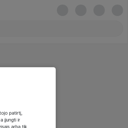
ojo patirtį,
 įjungti ir
visais arba tik