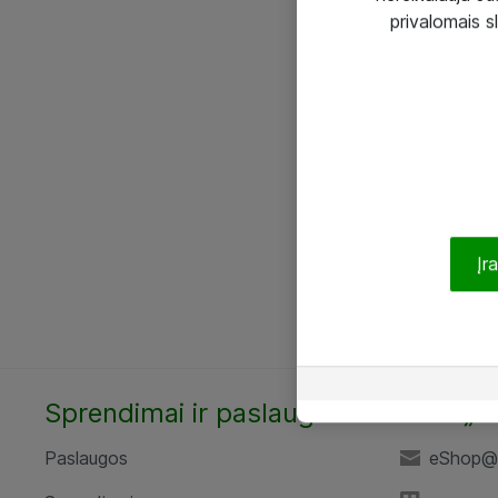
privalomais s
Įr
Sprendimai ir paslaugos
UAB „A
Paslaugos
eShop@a