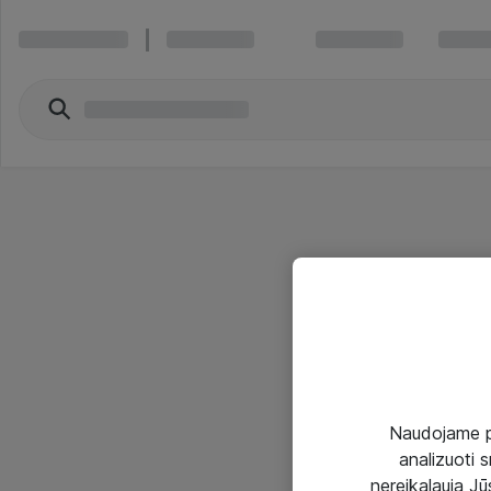
Naudojame pir
analizuoti s
nereikalauja Jūs