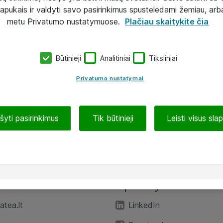
lapukais ir valdyti savo pasirinkimus spustelėdami žemiau, arb
metu Privatumo nustatymuose.
Plačiau skaitykite čia
Būtinieji
Analitiniai
Tiksliniai
Privatumo nustatymai
ašyti pasirinkimus
Tik būtinieji
Leisti visus sla
TEA“
Aplankykite mus
tea.lt
LinkedIn