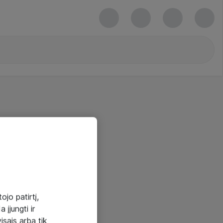
ojo patirtį,
 įjungti ir
visais arba tik