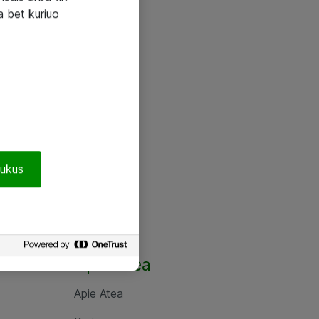
a bet kuriuo
pukus
Apie Atea
Apie Atea