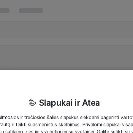
Slapukai ir Atea
mosios ir trečiosios šalies slapukus siekdami pagerinti vartot
rautą ir teikti suasmenintus skelbimus. Privalomi slapukai visada
ų sutikimo, nes jie yra būtini mūsų svetainei. Galite sutikti su 