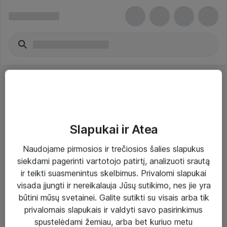
Slapukai ir Atea
Sprendimai ir paslaugos
Naudojame pirmosios ir trečiosios šalies slapukus
siekdami pagerinti vartotojo patirtį, analizuoti srautą
Paslaugos
ir teikti suasmenintus skelbimus. Privalomi slapukai
Sprendimai
visada įjungti ir nereikalauja Jūsų sutikimo, nes jie yra
būtini mūsų svetainei. Galite sutikti su visais arba tik
Įgyvendinti projektai
privalomais slapukais ir valdyti savo pasirinkimus
Atea ekspertų patarimai verslui
spustelėdami žemiau, arba bet kuriuo metu