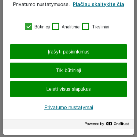
Privatumo nustatymuose.
Plačiau skaitykite čia
UAB „ATEA“
eShop@atea.lt
Būtinieji
Analitiniai
Tiksliniai
J. Rutkausko g. 6, Vilnius
Atea kontaktai
Įrašyti pasirinkimus
Aplankykite mus
Tik būtinieji
LinkedIn
Leisti visus slapukus
Facebook
Renginiai
Privatumo nustatymai
Apie Atea