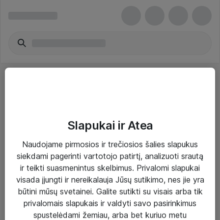
Slapukai ir Atea
Sprendimai ir paslaugos
Naudojame pirmosios ir trečiosios šalies slapukus
siekdami pagerinti vartotojo patirtį, analizuoti srautą
Paslaugos
ir teikti suasmenintus skelbimus. Privalomi slapukai
Sprendimai
visada įjungti ir nereikalauja Jūsų sutikimo, nes jie yra
būtini mūsų svetainei. Galite sutikti su visais arba tik
Įgyvendinti projektai
privalomais slapukais ir valdyti savo pasirinkimus
Atea ekspertų patarimai verslui
spustelėdami žemiau, arba bet kuriuo metu