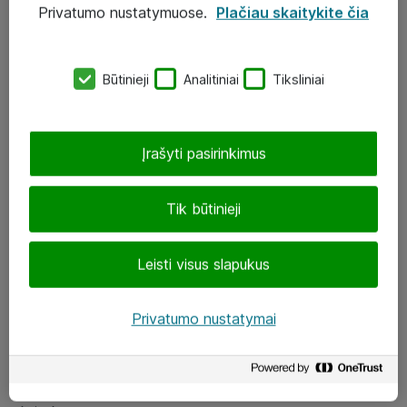
Privatumo nustatymuose.
Plačiau skaitykite čia
UAB „ATEA“
eShop@atea.lt
Būtinieji
Analitiniai
Tiksliniai
J. Rutkausko g. 6, Vilnius
Atea kontaktai
Įrašyti pasirinkimus
Aplankykite mus
Tik būtinieji
LinkedIn
Leisti visus slapukus
Facebook
Renginiai
Privatumo nustatymai
Apie Atea