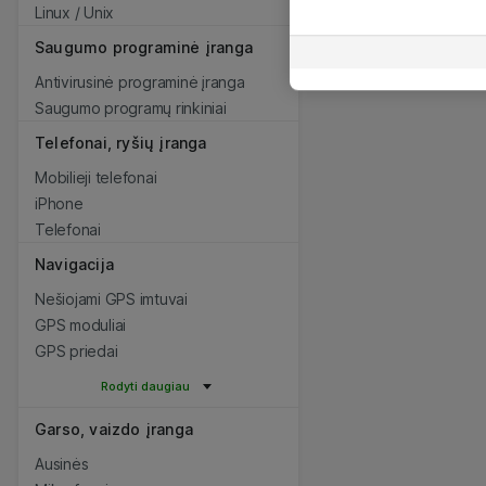
Linux / Unix
Saugumo programinė įranga
Antivirusinė programinė įranga
Saugumo programų rinkiniai
Telefonai, ryšių įranga
Mobilieji telefonai
iPhone
Telefonai
Navigacija
Nešiojami GPS imtuvai
GPS moduliai
GPS priedai
Rodyti daugiau
Garso, vaizdo įranga
Ausinės