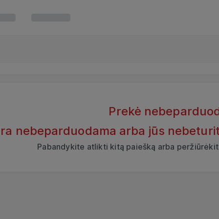
Prekė nebeparduo
yra nebeparduodama arba jūs nebeturite t
Pabandykite atlikti kitą paiešką arba peržiūrėk