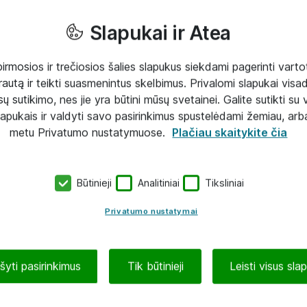
Slapukai ir Atea
mosios ir trečiosios šalies slapukus siekdami pagerinti vartot
rautą ir teikti suasmenintus skelbimus. Privalomi slapukai visada
ų sutikimo, nes jie yra būtini mūsų svetainei. Galite sutikti su 
lapukais ir valdyti savo pasirinkimus spustelėdami žemiau, arb
metu Privatumo nustatymuose.
Plačiau skaitykite čia
Būtinieji
Analitiniai
Tiksliniai
Privatumo nustatymai
ašyti pasirinkimus
Tik būtinieji
Leisti visus sla