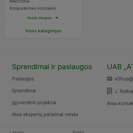
Mikrofonai
Kompiuterinės kolonėlės
Rodyti daugiau
Visos kategorijos
Sprendimai ir paslaugos
UAB „A
Paslaugos
eShop@a
Sprendimai
J. Rutka
Įgyvendinti projektai
Atea kontak
Atea ekspertų patarimai verslui
Latvija
Estija