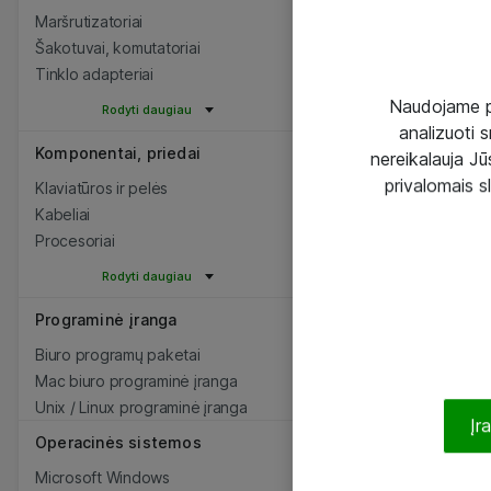
Maršrutizatoriai
Šakotuvai, komutatoriai
Tinklo adapteriai
Naudojame pir
Rodyti daugiau
analizuoti s
Komponentai, priedai
nereikalauja Jūs
privalomais s
Klaviatūros ir pelės
Kabeliai
Procesoriai
Rodyti daugiau
Programinė įranga
Biuro programų paketai
Mac biuro programinė įranga
Unix / Linux programinė įranga
Įr
Operacinės sistemos
Microsoft Windows