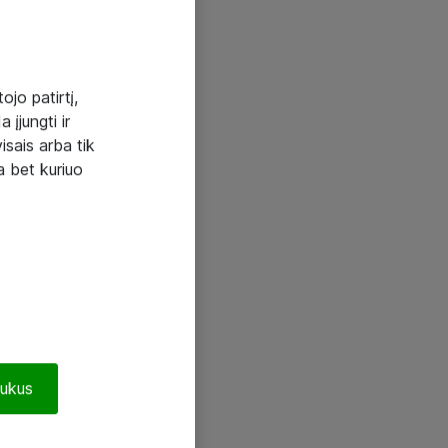
ojo patirtį,
 įjungti ir
visais arba tik
a bet kuriuo
pukus