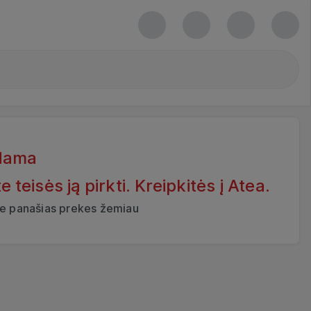
dama
eisės ją pirkti. Kreipkitės į Atea.
ite panašias prekes žemiau