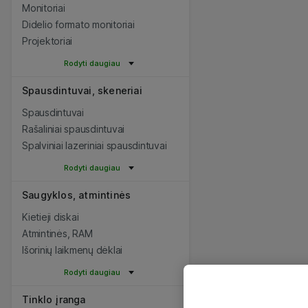
Monitoriai
Didelio formato monitoriai
Projektoriai
Rodyti daugiau
Spausdintuvai, skeneriai
Spausdintuvai
Rašaliniai spausdintuvai
Spalviniai lazeriniai spausdintuvai
Rodyti daugiau
Saugyklos, atmintinės
Kietieji diskai
Atmintinės, RAM
Išorinių laikmenų dėklai
Rodyti daugiau
Tinklo įranga