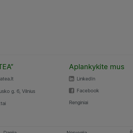
TEA“
Aplankykite mus
tea.lt
LinkedIn
Facebook
usko g. 6, Vilnius
Renginiai
tai
Danija
Norvegija
Š