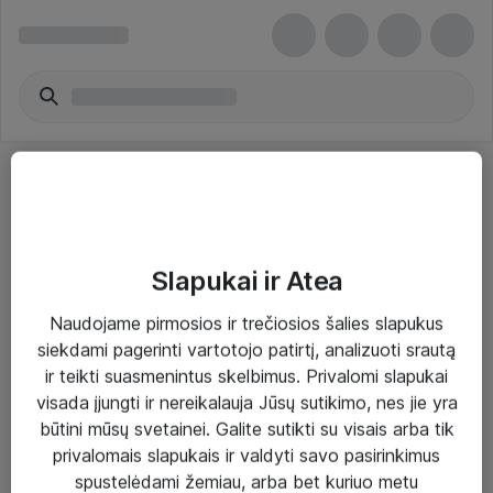
Slapukai ir Atea
Sprendimai ir paslaugos
Naudojame pirmosios ir trečiosios šalies slapukus
siekdami pagerinti vartotojo patirtį, analizuoti srautą
Paslaugos
ir teikti suasmenintus skelbimus. Privalomi slapukai
Sprendimai
visada įjungti ir nereikalauja Jūsų sutikimo, nes jie yra
būtini mūsų svetainei. Galite sutikti su visais arba tik
Įgyvendinti projektai
privalomais slapukais ir valdyti savo pasirinkimus
Atea ekspertų patarimai verslui
spustelėdami žemiau, arba bet kuriuo metu