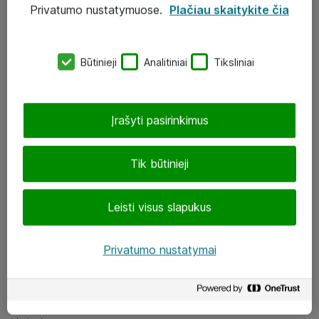
Privatumo nustatymuose.
Plačiau skaitykite čia
UAB „ATEA“
eShop@atea.lt
Būtinieji
Analitiniai
Tiksliniai
J. Rutkausko g. 6, Vilnius
Atea kontaktai
Įrašyti pasirinkimus
Aplankykite mus
Tik būtinieji
LinkedIn
Leisti visus slapukus
Facebook
Renginiai
Privatumo nustatymai
Apie Atea