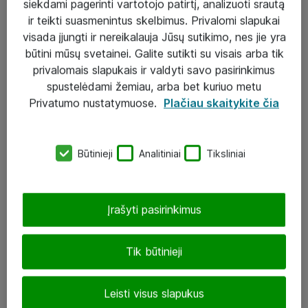
siekdami pagerinti vartotojo patirtį, analizuoti srautą
ir teikti suasmenintus skelbimus. Privalomi slapukai
visada įjungti ir nereikalauja Jūsų sutikimo, nes jie yra
būtini mūsų svetainei. Galite sutikti su visais arba tik
Sprendimai ir paslaugos
privalomais slapukais ir valdyti savo pasirinkimus
spustelėdami žemiau, arba bet kuriuo metu
Paslaugos
Privatumo nustatymuose.
Plačiau skaitykite čia
Sprendimai
Įgyvendinti projektai
Būtinieji
Analitiniai
Tiksliniai
Atea ekspertų patarimai verslui
Įrašyti pasirinkimus
UAB „ATEA“
eShop@atea.lt
Tik būtinieji
J. Rutkausko g. 6, Vilnius
Leisti visus slapukus
Atea kontaktai