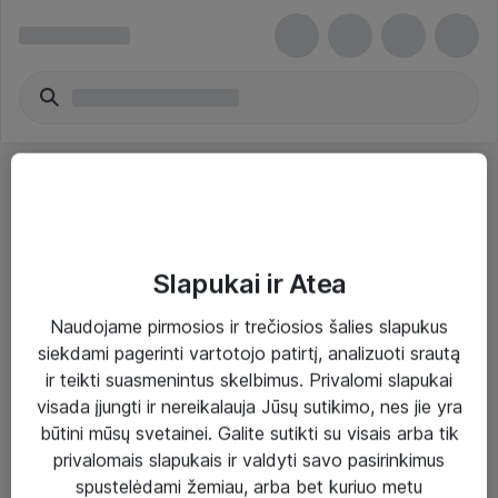
Slapukai ir Atea
Sprendimai ir paslaugos
Naudojame pirmosios ir trečiosios šalies slapukus
siekdami pagerinti vartotojo patirtį, analizuoti srautą
Paslaugos
ir teikti suasmenintus skelbimus. Privalomi slapukai
Sprendimai
visada įjungti ir nereikalauja Jūsų sutikimo, nes jie yra
būtini mūsų svetainei. Galite sutikti su visais arba tik
Įgyvendinti projektai
privalomais slapukais ir valdyti savo pasirinkimus
Atea ekspertų patarimai verslui
spustelėdami žemiau, arba bet kuriuo metu