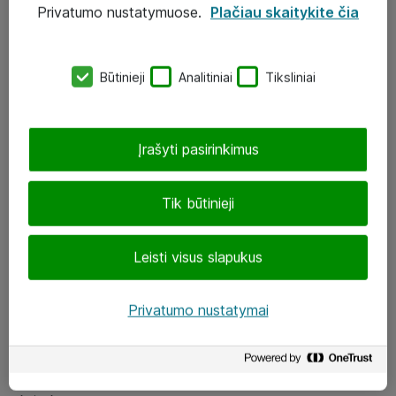
Privatumo nustatymuose.
Plačiau skaitykite čia
UAB „ATEA“
eShop@atea.lt
Būtinieji
Analitiniai
Tiksliniai
J. Rutkausko g. 6, Vilnius
Atea kontaktai
Įrašyti pasirinkimus
Aplankykite mus
Tik būtinieji
LinkedIn
Leisti visus slapukus
Facebook
Renginiai
Privatumo nustatymai
Apie Atea