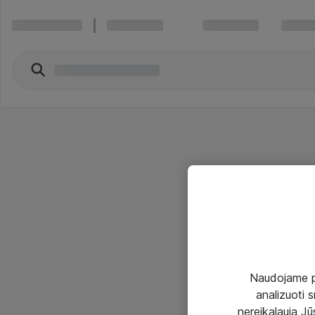
Naudojame pir
analizuoti s
nereikalauja Jūs