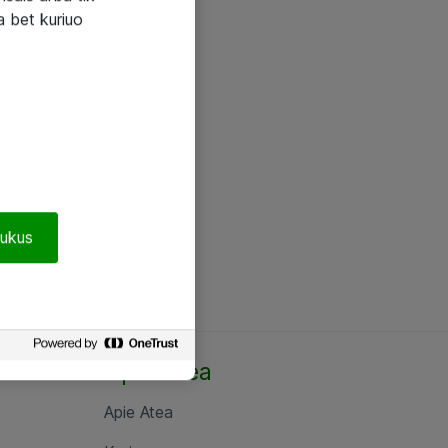
a bet kuriuo
pukus
Apie Atea
Apie Atea