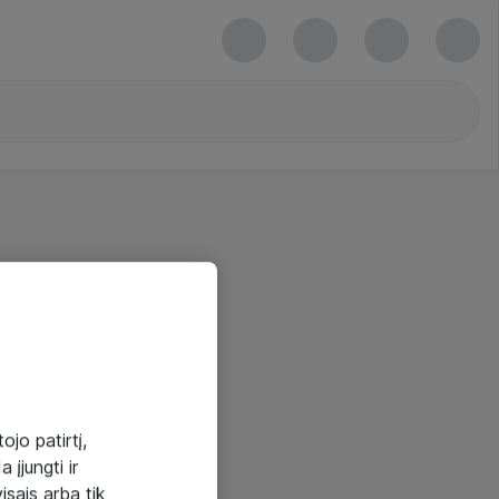
ojo patirtį,
 įjungti ir
visais arba tik