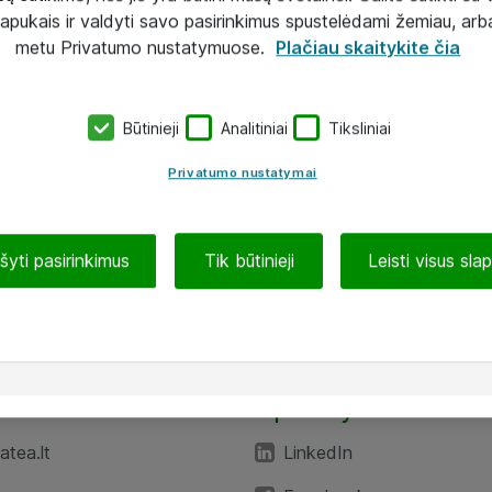
lapukais ir valdyti savo pasirinkimus spustelėdami žemiau, arb
metu Privatumo nustatymuose.
Plačiau skaitykite čia
Būtinieji
Analitiniai
Tiksliniai
Privatumo nustatymai
ašyti pasirinkimus
Tik būtinieji
Leisti visus sla
TEA“
Aplankykite mus
tea.lt
LinkedIn