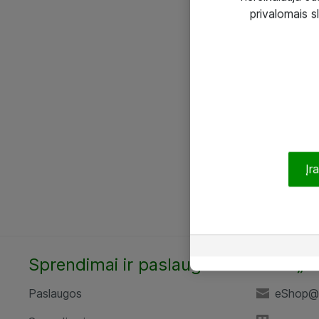
privalomais s
Įr
Sprendimai ir paslaugos
UAB „A
Paslaugos
eShop@a