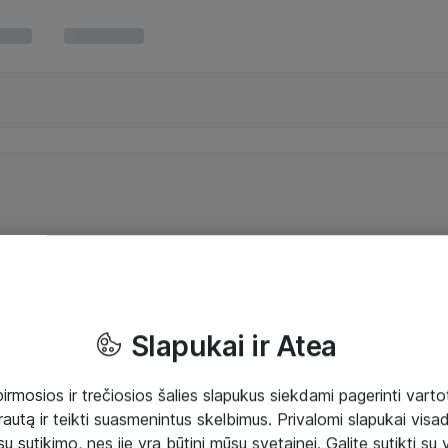
Slapukai ir Atea
mosios ir trečiosios šalies slapukus siekdami pagerinti vartot
rautą ir teikti suasmenintus skelbimus. Privalomi slapukai visada
ų sutikimo, nes jie yra būtini mūsų svetainei. Galite sutikti su 