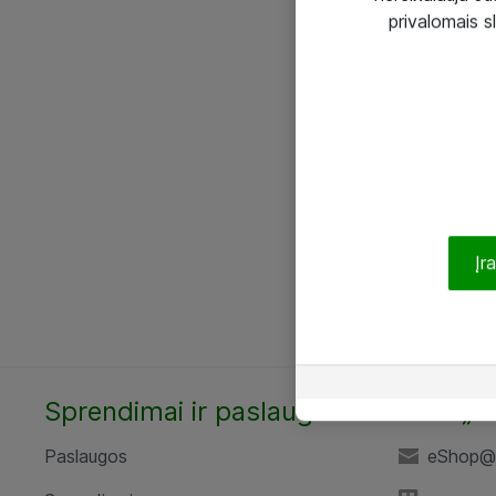
privalomais s
Įr
Sprendimai ir paslaugos
UAB „A
Paslaugos
eShop@a