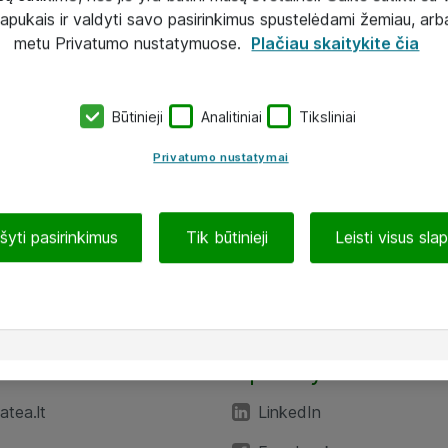
lapukais ir valdyti savo pasirinkimus spustelėdami žemiau, arb
metu Privatumo nustatymuose.
Plačiau skaitykite čia
Būtinieji
Analitiniai
Tiksliniai
Privatumo nustatymai
ašyti pasirinkimus
Tik būtinieji
Leisti visus sla
TEA“
Aplankykite mus
tea.lt
LinkedIn