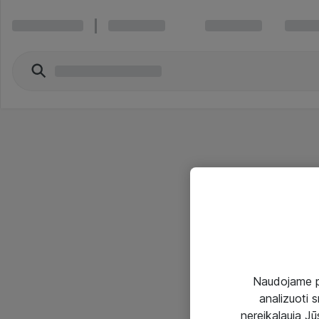
Naudojame pir
analizuoti s
nereikalauja Jūs