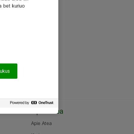
a bet kuriuo
pukus
Apie Atea
Apie Atea