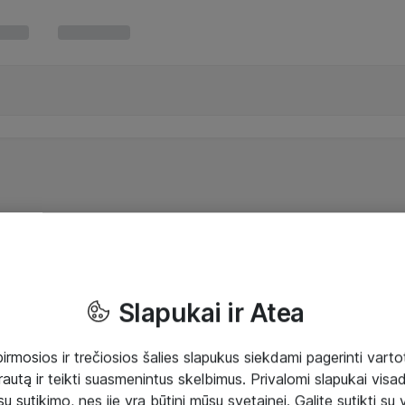
Slapukai ir Atea
mosios ir trečiosios šalies slapukus siekdami pagerinti vartot
rautą ir teikti suasmenintus skelbimus. Privalomi slapukai visada
ų sutikimo, nes jie yra būtini mūsų svetainei. Galite sutikti su 