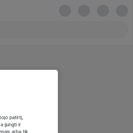
ojo patirtį,
 įjungti ir
visais arba tik