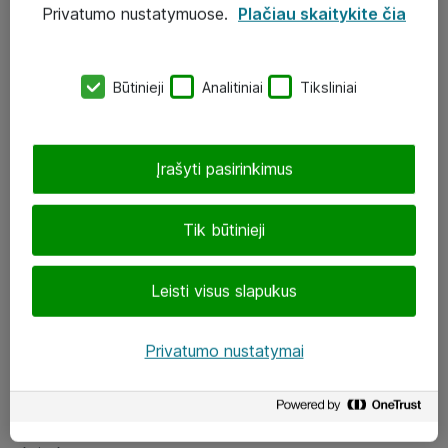
Privatumo nustatymuose.
Plačiau skaitykite čia
UAB „ATEA“
eShop@atea.lt
Būtinieji
Analitiniai
Tiksliniai
J. Rutkausko g. 6, Vilnius
Atea kontaktai
Įrašyti pasirinkimus
Aplankykite mus
Tik būtinieji
LinkedIn
Leisti visus slapukus
Facebook
Renginiai
Privatumo nustatymai
Apie Atea