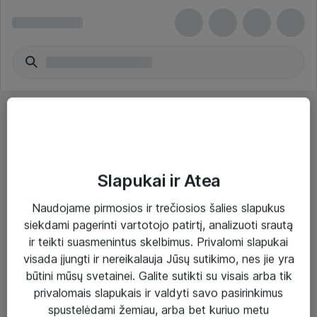
Slapukai ir Atea
Sprendimai ir paslaugos
Naudojame pirmosios ir trečiosios šalies slapukus
siekdami pagerinti vartotojo patirtį, analizuoti srautą
Paslaugos
ir teikti suasmenintus skelbimus. Privalomi slapukai
Sprendimai
visada įjungti ir nereikalauja Jūsų sutikimo, nes jie yra
būtini mūsų svetainei. Galite sutikti su visais arba tik
Įgyvendinti projektai
privalomais slapukais ir valdyti savo pasirinkimus
Atea ekspertų patarimai verslui
spustelėdami žemiau, arba bet kuriuo metu