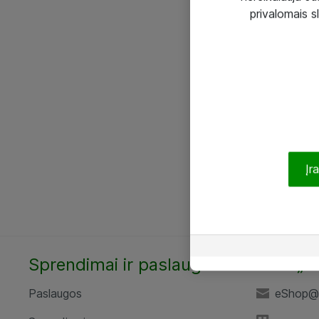
privalomais s
Įr
Sprendimai ir paslaugos
UAB „A
Paslaugos
eShop@a