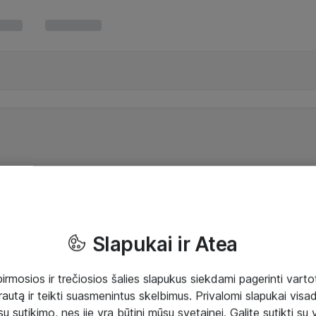
Slapukai ir Atea
mosios ir trečiosios šalies slapukus siekdami pagerinti vartot
rautą ir teikti suasmenintus skelbimus. Privalomi slapukai visada
ų sutikimo, nes jie yra būtini mūsų svetainei. Galite sutikti su 