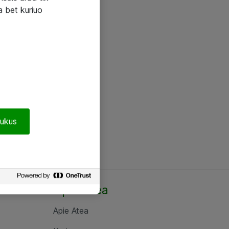
a bet kuriuo
pukus
Apie Atea
Apie Atea