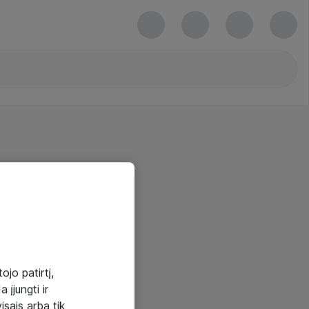
ojo patirtį,
 įjungti ir
visais arba tik