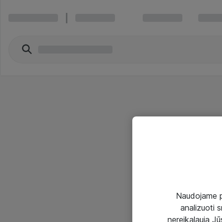
Naudojame pir
analizuoti s
nereikalauja Jūs