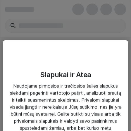
Slapukai ir Atea
Sprendimai ir paslaugos
Naudojame pirmosios ir trečiosios šalies slapukus
siekdami pagerinti vartotojo patirtį, analizuoti srautą
Paslaugos
ir teikti suasmenintus skelbimus. Privalomi slapukai
Sprendimai
visada įjungti ir nereikalauja Jūsų sutikimo, nes jie yra
būtini mūsų svetainei. Galite sutikti su visais arba tik
Įgyvendinti projektai
privalomais slapukais ir valdyti savo pasirinkimus
Atea ekspertų patarimai verslui
spustelėdami žemiau, arba bet kuriuo metu