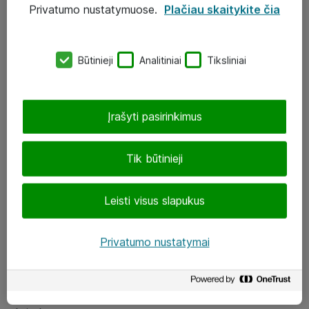
Privatumo nustatymuose.
Plačiau skaitykite čia
UAB „ATEA“
eShop@atea.lt
Būtinieji
Analitiniai
Tiksliniai
J. Rutkausko g. 6, Vilnius
Atea kontaktai
Įrašyti pasirinkimus
Aplankykite mus
Tik būtinieji
LinkedIn
Leisti visus slapukus
Facebook
Renginiai
Privatumo nustatymai
Apie Atea