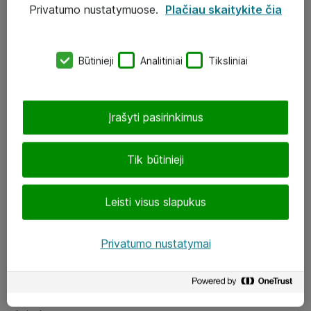
Privatumo nustatymuose.
Plačiau skaitykite čia
UAB „ATEA“
eShop@atea.lt
Būtinieji
Analitiniai
Tiksliniai
J. Rutkausko g. 6, Vilnius
Atea kontaktai
Įrašyti pasirinkimus
Aplankykite mus
Tik būtinieji
LinkedIn
Leisti visus slapukus
Facebook
Renginiai
Privatumo nustatymai
Apie Atea