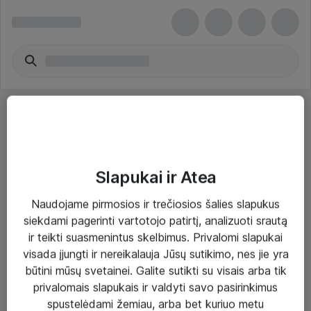
Slapukai ir Atea
Sprendimai ir paslaugos
Naudojame pirmosios ir trečiosios šalies slapukus
siekdami pagerinti vartotojo patirtį, analizuoti srautą
Paslaugos
ir teikti suasmenintus skelbimus. Privalomi slapukai
Sprendimai
visada įjungti ir nereikalauja Jūsų sutikimo, nes jie yra
būtini mūsų svetainei. Galite sutikti su visais arba tik
Įgyvendinti projektai
privalomais slapukais ir valdyti savo pasirinkimus
Atea ekspertų patarimai verslui
spustelėdami žemiau, arba bet kuriuo metu