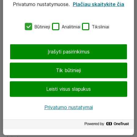
Privatumo nustatymuose.
Plačiau skaitykite čia
UAB „ATEA“
eShop@atea.lt
Būtinieji
Analitiniai
Tiksliniai
J. Rutkausko g. 6, Vilnius
Atea kontaktai
Įrašyti pasirinkimus
Aplankykite mus
Tik būtinieji
LinkedIn
Leisti visus slapukus
Facebook
Renginiai
Privatumo nustatymai
Apie Atea