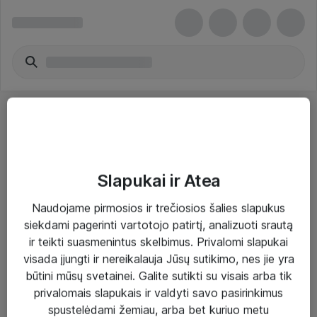
Slapukai ir Atea
Sprendimai ir paslaugos
Naudojame pirmosios ir trečiosios šalies slapukus
siekdami pagerinti vartotojo patirtį, analizuoti srautą
Paslaugos
ir teikti suasmenintus skelbimus. Privalomi slapukai
Sprendimai
visada įjungti ir nereikalauja Jūsų sutikimo, nes jie yra
būtini mūsų svetainei. Galite sutikti su visais arba tik
Įgyvendinti projektai
privalomais slapukais ir valdyti savo pasirinkimus
Atea ekspertų patarimai verslui
spustelėdami žemiau, arba bet kuriuo metu