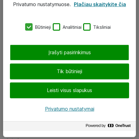
Privatumo nustatymuose.
Plačiau skaitykite čia
UAB „ATEA“
eShop@atea.lt
Būtinieji
Analitiniai
Tiksliniai
J. Rutkausko g. 6, Vilnius
Atea kontaktai
Įrašyti pasirinkimus
Aplankykite mus
Tik būtinieji
LinkedIn
Leisti visus slapukus
Facebook
Renginiai
Privatumo nustatymai
Apie Atea