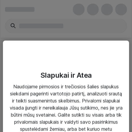
Slapukai ir Atea
Sprendimai ir paslaugos
Naudojame pirmosios ir trečiosios šalies slapukus
siekdami pagerinti vartotojo patirtį, analizuoti srautą
Paslaugos
ir teikti suasmenintus skelbimus. Privalomi slapukai
Sprendimai
visada įjungti ir nereikalauja Jūsų sutikimo, nes jie yra
būtini mūsų svetainei. Galite sutikti su visais arba tik
Įgyvendinti projektai
privalomais slapukais ir valdyti savo pasirinkimus
Atea ekspertų patarimai verslui
spustelėdami žemiau, arba bet kuriuo metu