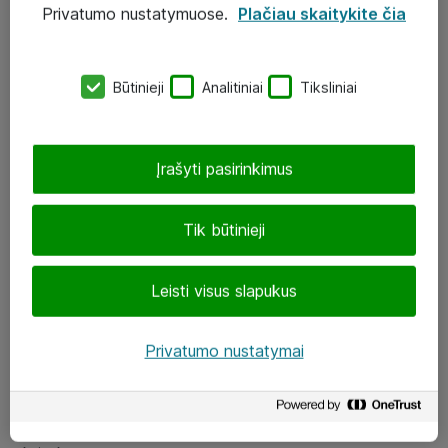
Privatumo nustatymuose.
Plačiau skaitykite čia
UAB „ATEA“
eShop@atea.lt
Būtinieji
Analitiniai
Tiksliniai
J. Rutkausko g. 6, Vilnius
Atea kontaktai
Įrašyti pasirinkimus
Aplankykite mus
Tik būtinieji
LinkedIn
Leisti visus slapukus
Facebook
Renginiai
Privatumo nustatymai
Apie Atea