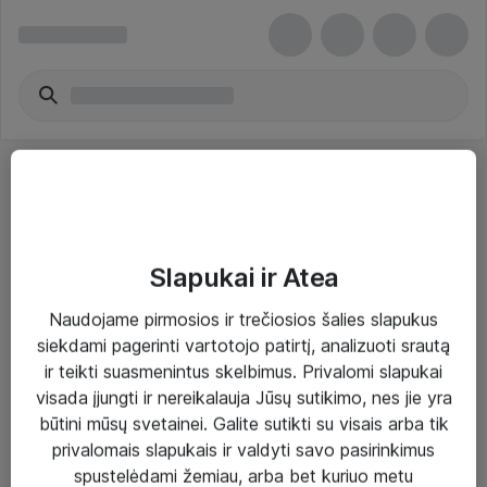
Slapukai ir Atea
Sprendimai ir paslaugos
Naudojame pirmosios ir trečiosios šalies slapukus
siekdami pagerinti vartotojo patirtį, analizuoti srautą
Paslaugos
ir teikti suasmenintus skelbimus. Privalomi slapukai
Sprendimai
visada įjungti ir nereikalauja Jūsų sutikimo, nes jie yra
būtini mūsų svetainei. Galite sutikti su visais arba tik
Įgyvendinti projektai
privalomais slapukais ir valdyti savo pasirinkimus
Atea ekspertų patarimai verslui
spustelėdami žemiau, arba bet kuriuo metu