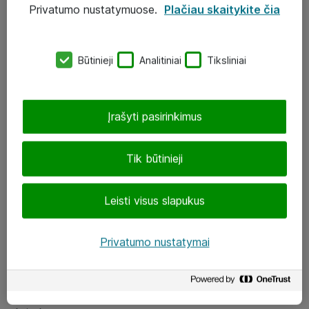
Privatumo nustatymuose.
Plačiau skaitykite čia
UAB „ATEA“
eShop@atea.lt
Būtinieji
Analitiniai
Tiksliniai
J. Rutkausko g. 6, Vilnius
Atea kontaktai
Įrašyti pasirinkimus
Aplankykite mus
Tik būtinieji
LinkedIn
Leisti visus slapukus
Facebook
Renginiai
Privatumo nustatymai
Apie Atea