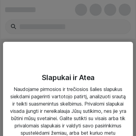
Slapukai ir Atea
Sprendimai ir paslaugos
Naudojame pirmosios ir trečiosios šalies slapukus
siekdami pagerinti vartotojo patirtį, analizuoti srautą
Paslaugos
ir teikti suasmenintus skelbimus. Privalomi slapukai
Sprendimai
visada įjungti ir nereikalauja Jūsų sutikimo, nes jie yra
būtini mūsų svetainei. Galite sutikti su visais arba tik
Įgyvendinti projektai
privalomais slapukais ir valdyti savo pasirinkimus
Atea ekspertų patarimai verslui
spustelėdami žemiau, arba bet kuriuo metu