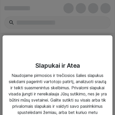
Slapukai ir Atea
Sprendimai ir paslaugos
Naudojame pirmosios ir trečiosios šalies slapukus
siekdami pagerinti vartotojo patirtį, analizuoti srautą
Paslaugos
ir teikti suasmenintus skelbimus. Privalomi slapukai
Sprendimai
visada įjungti ir nereikalauja Jūsų sutikimo, nes jie yra
būtini mūsų svetainei. Galite sutikti su visais arba tik
Įgyvendinti projektai
privalomais slapukais ir valdyti savo pasirinkimus
Atea ekspertų patarimai verslui
spustelėdami žemiau, arba bet kuriuo metu