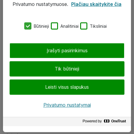
Privatumo nustatymuose.
Plačiau skaitykite čia
UAB „ATEA“
eShop@atea.lt
Būtinieji
Analitiniai
Tiksliniai
J. Rutkausko g. 6, Vilnius
Atea kontaktai
Įrašyti pasirinkimus
Aplankykite mus
Tik būtinieji
LinkedIn
Leisti visus slapukus
Facebook
Renginiai
Privatumo nustatymai
Apie Atea