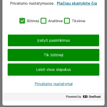
Privatumo nustatymuose.
Plačiau skaitykite čia
UAB „ATEA“
eShop@atea.lt
Būtinieji
Analitiniai
Tiksliniai
J. Rutkausko g. 6, Vilnius
Atea kontaktai
Įrašyti pasirinkimus
Aplankykite mus
Tik būtinieji
LinkedIn
Leisti visus slapukus
Facebook
Renginiai
Privatumo nustatymai
Apie Atea