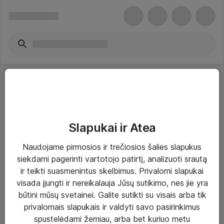
Slapukai ir Atea
Sprendimai ir paslaugos
Naudojame pirmosios ir trečiosios šalies slapukus
siekdami pagerinti vartotojo patirtį, analizuoti srautą
Paslaugos
ir teikti suasmenintus skelbimus. Privalomi slapukai
Sprendimai
visada įjungti ir nereikalauja Jūsų sutikimo, nes jie yra
būtini mūsų svetainei. Galite sutikti su visais arba tik
Įgyvendinti projektai
privalomais slapukais ir valdyti savo pasirinkimus
Atea ekspertų patarimai verslui
spustelėdami žemiau, arba bet kuriuo metu