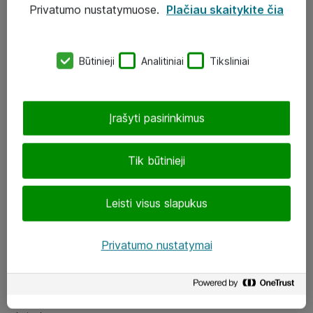
Privatumo nustatymuose.
Plačiau skaitykite čia
UAB „ATEA“
eShop@atea.lt
Būtinieji
Analitiniai
Tiksliniai
J. Rutkausko g. 6, Vilnius
Atea kontaktai
Įrašyti pasirinkimus
Aplankykite mus
Tik būtinieji
LinkedIn
Leisti visus slapukus
Facebook
Renginiai
Privatumo nustatymai
Apie Atea