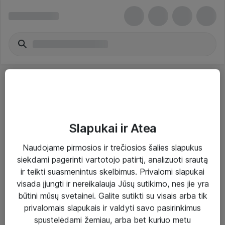
Slapukai ir Atea
Sprendimai ir paslaugos
Naudojame pirmosios ir trečiosios šalies slapukus
siekdami pagerinti vartotojo patirtį, analizuoti srautą
Paslaugos
ir teikti suasmenintus skelbimus. Privalomi slapukai
Sprendimai
visada įjungti ir nereikalauja Jūsų sutikimo, nes jie yra
būtini mūsų svetainei. Galite sutikti su visais arba tik
Įgyvendinti projektai
privalomais slapukais ir valdyti savo pasirinkimus
Atea ekspertų patarimai verslui
spustelėdami žemiau, arba bet kuriuo metu