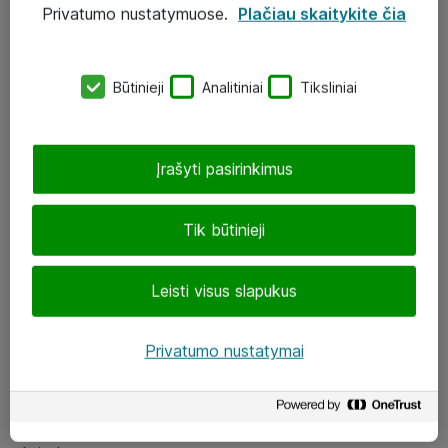
Privatumo nustatymuose.
Plačiau skaitykite čia
UAB „ATEA“
eShop@atea.lt
Būtinieji
Analitiniai
Tiksliniai
J. Rutkausko g. 6, Vilnius
Atea kontaktai
Įrašyti pasirinkimus
Aplankykite mus
Tik būtinieji
LinkedIn
Leisti visus slapukus
Facebook
Renginiai
Privatumo nustatymai
Apie Atea