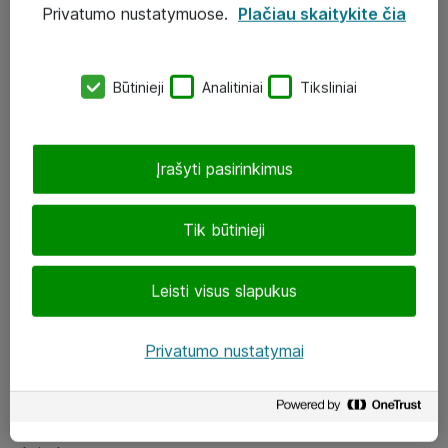
Privatumo nustatymuose.
Plačiau skaitykite čia
UAB „ATEA“
eShop@atea.lt
Būtinieji
Analitiniai
Tiksliniai
J. Rutkausko g. 6, Vilnius
Atea kontaktai
Įrašyti pasirinkimus
Aplankykite mus
Tik būtinieji
LinkedIn
Leisti visus slapukus
Facebook
Renginiai
Privatumo nustatymai
Apie Atea