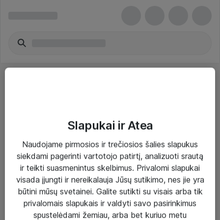
Slapukai ir Atea
Sprendimai ir paslaugos
Naudojame pirmosios ir trečiosios šalies slapukus
siekdami pagerinti vartotojo patirtį, analizuoti srautą
Paslaugos
ir teikti suasmenintus skelbimus. Privalomi slapukai
Sprendimai
visada įjungti ir nereikalauja Jūsų sutikimo, nes jie yra
būtini mūsų svetainei. Galite sutikti su visais arba tik
Įgyvendinti projektai
privalomais slapukais ir valdyti savo pasirinkimus
Atea ekspertų patarimai verslui
spustelėdami žemiau, arba bet kuriuo metu