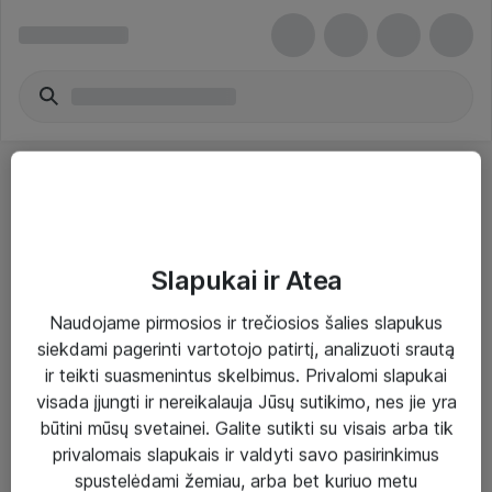
Slapukai ir Atea
Sprendimai ir paslaugos
Naudojame pirmosios ir trečiosios šalies slapukus
siekdami pagerinti vartotojo patirtį, analizuoti srautą
Paslaugos
ir teikti suasmenintus skelbimus. Privalomi slapukai
Sprendimai
visada įjungti ir nereikalauja Jūsų sutikimo, nes jie yra
būtini mūsų svetainei. Galite sutikti su visais arba tik
Įgyvendinti projektai
privalomais slapukais ir valdyti savo pasirinkimus
Atea ekspertų patarimai verslui
spustelėdami žemiau, arba bet kuriuo metu