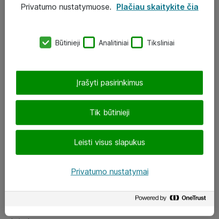
Privatumo nustatymuose.
Plačiau skaitykite čia
UAB „ATEA“
eShop@atea.lt
Būtinieji
Analitiniai
Tiksliniai
J. Rutkausko g. 6, Vilnius
Atea kontaktai
Įrašyti pasirinkimus
Aplankykite mus
Tik būtinieji
LinkedIn
Leisti visus slapukus
Facebook
Renginiai
Privatumo nustatymai
Apie Atea